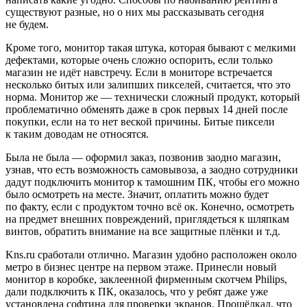
существуют разные, но о них мы рассказывать сегодня
не будем.
Кроме того, монитор такая штука, которая бывают с мелкими
дефектами, которые очень сложно оспорить, если только
магазин не идёт навстречу. Если в мониторе встречается
несколько битых или залипших пикселей, считается, что это
норма. Монитор же — технически сложный продукт, который
проблематично обменять даже в срок первых 14 дней после
покупки, если на то нет веской причины. Битые пиксели
к таким доводам не относятся.
Была не была — оформил заказ, позвонив заодно магазин,
узнав, что есть возможность самовывоза, а заодно сотрудники
дадут подключить монитор к тамошним ПК, чтобы его можно
было осмотреть на месте. Значит, оплатить можно будет
по факту, если с продуктом точно всё ок. Конечно, осмотреть
на предмет внешних повреждений, приглядеться к шляпкам
винтов, обратить внимание на все защитные плёнки и т.д.
Kns.ru сработали отлично. Магазин удобно расположен около
метро в бизнес центре на первом этаже. Принесли новый
монитор в коробке, заклеенной фирменным скотчем Philips,
дали подключить к ПК, оказалось, что у ребят даже уже
установлена софтина для проверки экранов. Прощёлкал, что