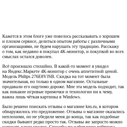
Кажется в этом блоге уже повелось рассказывать о хорошем
и плохом сервисе, делиться опытом работы с различными
организациями, не будем нарушать эту традицию. Расскажу
о том, как недавно я покупал 4K-монитор, и покупкой во всех
смыслах остался доволен.
Всё произошло стихийно. В какой-то момент я увидел
на Яндекс.Маркете 4К-монитор с очень аппетитной ценой.
Модель Philips 276E8VJSB. Скидка на тот момент была
значительная, но только в одном магазине. Остальные
продавали его ощутимо дороже. Мне эта модель подходит, так
как никакие игровые примочки и технологии ни к чему,
важна лишь чёткая картинка в Windows.
Было решено поискать отзывы о магазине kns.ru, в котором
обнаружилось это предложение. Отзывы о магазине оказались
неплохими, но не убедили меня до конца, так как подобные
скидки бывают редко просто так. Отзывы же запросто можно
написать какие угодно. Способы по набиванию рейтинга